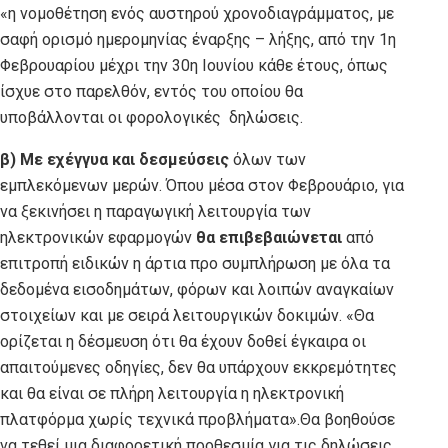
«η νομοθέτηση ενός αυστηρού χρονοδιαγράμματος, με
σαφή ορισμό ημερομηνίας έναρξης – λήξης, από την 1η
Φεβρουαρίου μέχρι την 30η Ιουνίου κάθε έτους, όπως
ίσχυε στο παρελθόν, εντός του οποίου θα
υποβάλλονται οι φορολογικές δηλώσεις.
β)
Με εχέγγυα και δεσμεύσεις
όλων των
εμπλεκόμενων μερών. Όπου μέσα στον Φεβρουάριο, για
να ξεκινήσει η παραγωγική λειτουργία των
ηλεκτρονικών εφαρμογών
θα επιβεβαιώνεται
από
επιτροπή ειδικών η άρτια προ συμπλήρωση με όλα τα
δεδομένα εισοδημάτων, φόρων και λοιπών αναγκαίων
στοιχείων και με σειρά λειτουργικών δοκιμών. «Θα
ορίζεται η δέσμευση ότι θα έχουν δοθεί έγκαιρα οι
απαιτούμενες οδηγίες, δεν θα υπάρχουν εκκρεμότητες
και θα είναι σε πλήρη λειτουργία η ηλεκτρονική
πλατφόρμα χωρίς τεχνικά προβλήματα».Θα βοηθούσε
να τεθεί μια διαφορετική προθεσμία για τις δηλώσεις