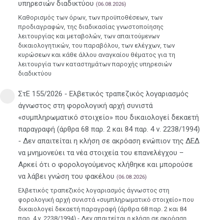
υπηρεσιών διαδικτύου
(06.08.2026)
Καθορισμός των όρων, των προϋποθέσεων, των
προδιαγραφών, της διαδικασίας γνωστοποίησης
λειτουργίας και μεταβολών, των απαιτούμενων
δικαιολογητικών, του παραβόλου, των ελέγχων, των
κυρώσεων και κάθε άλλου αναγκαίου θέματος για τη
λειτουργία των καταστημάτων παροχής υπηρεσιών
διαδικτύου
ΣτΕ 155/2026 - Ελβετικός τραπεζικός λογαριασμός
άγνωστος στη φορολογική αρχή συνιστά
«συμπληρωματικό στοιχείο» που δικαιολογεί δεκαετή
παραγραφή (άρθρα 68 παρ. 2 και 84 παρ. 4 ν. 2238/1994)
- Δεν απαιτείται η κλήση σε ακρόαση ενώπιον της ΔΕΔ
να μνημονεύει τα νέα στοιχεία του επανελέγχου –
Αρκεί ότι ο φορολογούμενος κλήθηκε και μπορούσε
να λάβει γνώση του φακέλου
(06.08.2026)
Ελβετικός τραπεζικός λογαριασμός άγνωστος στη
φορολογική αρχή συνιστά «συμπληρωματικό στοιχείο» που
δικαιολογεί δεκαετή παραγραφή (άρθρα 68 παρ. 2 και 84
παρ. 4 ν. 2238/1994) - Δεν απαιτείται η κλήση σε ακρόαση