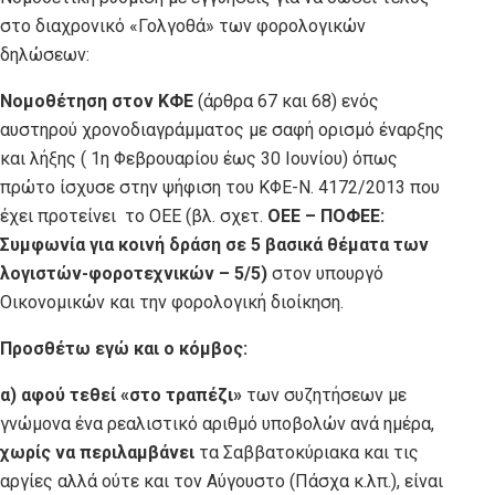
στο διαχρονικό «Γολγοθά» των φορολογικών
δηλώσεων:
Νομοθέτηση στον ΚΦΕ
(άρθρα 67 και 68) ενός
αυστηρού χρονοδιαγράμματος με σαφή ορισμό έναρξης
και λήξης ( 1η Φεβρουαρίου έως 30 Ιουνίου) όπως
πρώτο ίσχυσε στην ψήφιση του ΚΦΕ-Ν. 4172/2013 που
έχει προτείνει το ΟΕΕ (βλ. σχετ.
ΟΕΕ – ΠΟΦΕΕ:
Συμφωνία για κοινή δράση σε 5 βασικά θέματα των
λογιστών-φοροτεχνικών – 5/5)
στον υπουργό
Οικονομικών και την φορολογική διοίκηση.
Προσθέτω εγώ και ο κόμβος:
α) αφού τεθεί «στο τραπέζι»
των συζητήσεων με
γνώμονα ένα ρεαλιστικό αριθμό υποβολών ανά ημέρα,
χωρίς να περιλαμβάνει
τα Σαββατοκύριακα και τις
αργίες αλλά ούτε και τον Αύγουστο (Πάσχα κ.λπ.), είναι