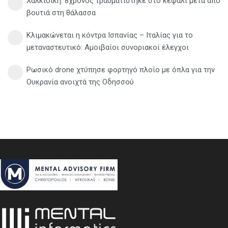
Χαλκιδική: 8χρονος τραυματίστηκε στο κεφάλι μετά από
βουτιά στη θάλασσα
Κλιμακώνεται η κόντρα Ισπανίας – Ιταλίας για το
μεταναστευτικό: Αμοιβαίοι συνοριακοί έλεγχοι
Ρωσικό drone χτύπησε φορτηγό πλοίο με όπλα για την
Ουκρανία ανοιχτά της Οδησσού