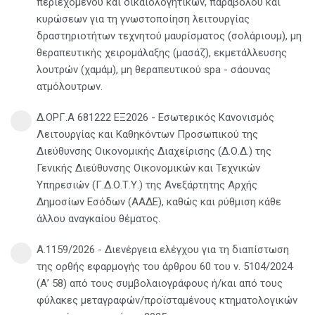
περιεχομένου και δικαιολογητικών, παραβόλου και
κυρώσεων για τη γνωστοποίηση λειτουργίας
δραστηριοτήτων τεχνητού μαυρίσματος (σολάριουμ), μη
θεραπευτικής χειρομάλαξης (μασάζ), εκμετάλλευσης
λουτρών (χαμάμ), μη θεραπευτικού spa - σάουνας
ατμόλουτρων.
Δ.ΟΡΓ.Α 681222 ΕΞ2026 - Εσωτερικός Κανονισμός
Λειτουργίας και Καθηκόντων Προσωπικού της
Διεύθυνσης Οικονομικής Διαχείρισης (Δ.Ο.Δ.) της
Γενικής Διεύθυνσης Οικονομικών και Τεχνικών
Υπηρεσιών (Γ.Δ.Ο.Τ.Υ.) της Ανεξάρτητης Αρχής
Δημοσίων Εσόδων (ΑΑΔΕ), καθώς και ρύθμιση κάθε
άλλου αναγκαίου θέματος.
Α.1159/2026 - Διενέργεια ελέγχου για τη διαπίστωση
της ορθής εφαρμογής του άρθρου 60 του ν. 5104/2024
(Α’ 58) από τους συμβολαιογράφους ή/και από τους
φύλακες μεταγραφών/προϊσταμένους κτηματολογικών