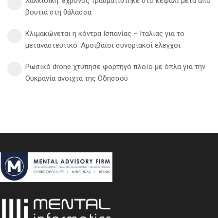
Χαλκιδική: 8χρονος τραυματίστηκε στο κεφάλι μετά από
βουτιά στη θάλασσα
Κλιμακώνεται η κόντρα Ισπανίας – Ιταλίας για το
μεταναστευτικό: Αμοιβαίοι συνοριακοί έλεγχοι
Ρωσικό drone χτύπησε φορτηγό πλοίο με όπλα για την
Ουκρανία ανοιχτά της Οδησσού