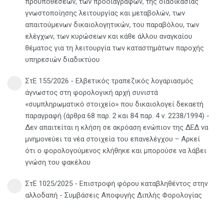
προϋποθέσεων, των προδιαγραφών, της διαδικασίας
γνωστοποίησης λειτουργίας και μεταβολών, των
απαιτούμενων δικαιολογητικών, του παραβόλου, των
ελέγχων, των κυρώσεων και κάθε άλλου αναγκαίου
θέματος για τη λειτουργία των καταστημάτων παροχής
υπηρεσιών διαδικτύου
ΣτΕ 155/2026 - Ελβετικός τραπεζικός λογαριασμός
άγνωστος στη φορολογική αρχή συνιστά
«συμπληρωματικό στοιχείο» που δικαιολογεί δεκαετή
παραγραφή (άρθρα 68 παρ. 2 και 84 παρ. 4 ν. 2238/1994) -
Δεν απαιτείται η κλήση σε ακρόαση ενώπιον της ΔΕΔ να
μνημονεύει τα νέα στοιχεία του επανελέγχου – Αρκεί
ότι ο φορολογούμενος κλήθηκε και μπορούσε να λάβει
γνώση του φακέλου
ΣτΕ 1025/2025 - Επιστροφή φόρου καταβληθέντος στην
αλλοδαπή - Συμβάσεις Αποφυγής Διπλής Φορολογίας