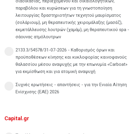
διαδικασίας, περιεχομένου και δικαιολογητικών,
παραβόλου και κυρώσεων για τη γνωστοποίηση
λειτουργίας δραστηριοτήτων τεχνητού μαυρίσματος
(σολάριουμ), μη θεραπευτικής χειρομάλαξης (μασάζ),
εκμετάλλευσης λουτρών (χαμάμ), μη θεραπευτικού spa -
σάουνας ατμόλουτρων
2133.3/54578/31-07-2026 - Καθορισμός όρων και
προϋποθέσεων κίνησης και κυκλοφορίας καινοφανούς
θαλασσίου μέσου αναψυχής με την επωνυμία «Carboat»
για εκμίσθωση και για ατομική αναψυχή
Συχνές ερωτήσεις - απαντήσεις - για την Ενιαία Αίτηση
Ενίσχυσης (ΕΑΕ) 2026
Capital.gr