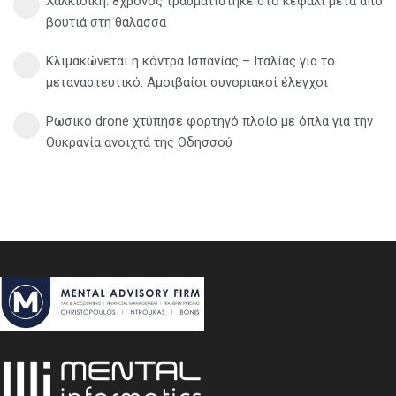
Χαλκιδική: 8χρονος τραυματίστηκε στο κεφάλι μετά από
βουτιά στη θάλασσα
Κλιμακώνεται η κόντρα Ισπανίας – Ιταλίας για το
μεταναστευτικό: Αμοιβαίοι συνοριακοί έλεγχοι
Ρωσικό drone χτύπησε φορτηγό πλοίο με όπλα για την
Ουκρανία ανοιχτά της Οδησσού