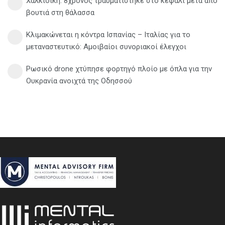
Χαλκιδική: 8χρονος τραυματίστηκε στο κεφάλι μετά από
βουτιά στη θάλασσα
Κλιμακώνεται η κόντρα Ισπανίας – Ιταλίας για το
μεταναστευτικό: Αμοιβαίοι συνοριακοί έλεγχοι
Ρωσικό drone χτύπησε φορτηγό πλοίο με όπλα για την
Ουκρανία ανοιχτά της Οδησσού