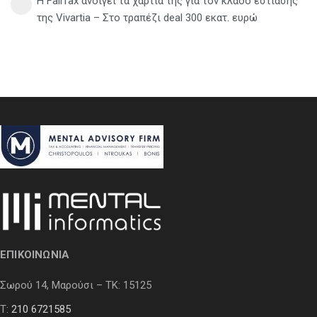
Η Fairfax ανοίγει τα χαρτιά της για τον κλάδο εστίασης
της Vivartia – Στο τραπέζι deal 300 εκατ. ευρώ
ΕΠΙΚΟΙΝΩΝΙΑ
Σωρού 14, Μαρούσι – ΤΚ: 15125
Τ:
210 6721585