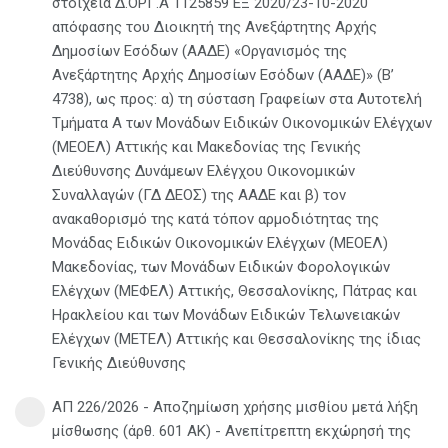
στοιχεία Δ.ΟΡΓ.Α 1125859 ΕΞ 2020/23-10-2020
απόφασης του Διοικητή της Ανεξάρτητης Αρχής
Δημοσίων Εσόδων (ΑΑΔΕ) «Οργανισμός της
Ανεξάρτητης Αρχής Δημοσίων Εσόδων (ΑΑΔΕ)» (Β’
4738), ως προς: α) τη σύσταση Γραφείων στα Αυτοτελή
Τμήματα Α των Μονάδων Ειδικών Οικονομικών Ελέγχων
(ΜΕΟΕΛ) Αττικής και Μακεδονίας της Γενικής
Διεύθυνσης Δυνάμεων Ελέγχου Οικονομικών
Συναλλαγών (ΓΔ ΔΕΟΣ) της ΑΑΔΕ και β) τον
ανακαθορισμό της κατά τόπον αρμοδιότητας της
Μονάδας Ειδικών Οικονομικών Ελέγχων (ΜΕΟΕΛ)
Μακεδονίας, των Μονάδων Ειδικών Φορολογικών
Ελέγχων (ΜΕΦΕΛ) Αττικής, Θεσσαλονίκης, Πάτρας και
Ηρακλείου και των Μονάδων Ειδικών Τελωνειακών
Ελέγχων (ΜΕΤΕΛ) Αττικής και Θεσσαλονίκης της ίδιας
Γενικής Διεύθυνσης
ΑΠ 226/2026 - Αποζημίωση χρήσης μισθίου μετά λήξη
μίσθωσης (άρθ. 601 ΑΚ) - Ανεπίτρεπτη εκχώρησή της