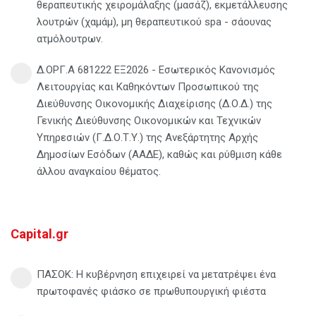
θεραπευτικής χειρομάλαξης (μασάζ), εκμετάλλευσης
λουτρών (χαμάμ), μη θεραπευτικού spa - σάουνας
ατμόλουτρων.
Δ.ΟΡΓ.Α 681222 ΕΞ2026 - Εσωτερικός Κανονισμός
Λειτουργίας και Καθηκόντων Προσωπικού της
Διεύθυνσης Οικονομικής Διαχείρισης (Δ.Ο.Δ.) της
Γενικής Διεύθυνσης Οικονομικών και Τεχνικών
Υπηρεσιών (Γ.Δ.Ο.Τ.Υ.) της Ανεξάρτητης Αρχής
Δημοσίων Εσόδων (ΑΑΔΕ), καθώς και ρύθμιση κάθε
άλλου αναγκαίου θέματος.
Capital.gr
ΠΑΣΟΚ: Η κυβέρνηση επιχειρεί να μετατρέψει ένα
πρωτοφανές φιάσκο σε πρωθυπουργική φιέστα