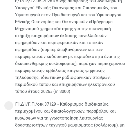
Ε/1815/22-05-2026 κοινής απόφασης του Αναπληρωτή
Υπουργού Εθνικής Οικονομίας και Οικονομικών, του
Υφυπουργού στον Πρωθυπουργό και του Υφυπουργού
Εθνικής Οικονομίας και Οικονομικών «Πρόγραμμα
Μηχανισμού χρηματοδότησης για την οικονομική
στήριξη επιχειρήσεων έκδοσης πανελλαδικών
εφημερίδων και περιφερειακών και τοπικών
εφημερίδων (συμπεριλαμβανόμενων και των
περιφερειακών εκδόσεων με περιοδικότητα άνω της
δεκαπενθήμερης κυκλοφορίας), παρόχων περιεχομένου
περιφερειακής εμβέλειας επίγειας ψηφιακής
τηλεόρασης, ιδιωτικών ραδιοφωνικών σταθμών,
περιοδικού τύπου και επιχειρήσεων ηλεκτρονικού
τύπου έτους 2026» (Β’ 3000)
Γ1,Δ1/Γ.Π./οικ.37129 - Καθορισμός διαδικασίας,
περιεχομένου και δικαιολογητικών, παραβόλου και
κυρώσεων για τη γνωστοποίηση λειτουργίας
δραστηριοτήτων τεχνητού μαυρίσματος (σολάριουμ), μη