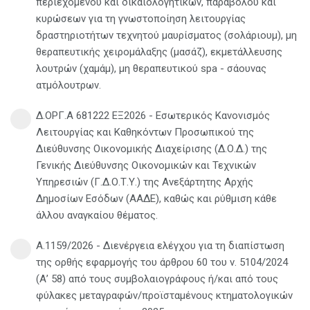
περιεχομένου και δικαιολογητικών, παραβόλου και
κυρώσεων για τη γνωστοποίηση λειτουργίας
δραστηριοτήτων τεχνητού μαυρίσματος (σολάριουμ), μη
θεραπευτικής χειρομάλαξης (μασάζ), εκμετάλλευσης
λουτρών (χαμάμ), μη θεραπευτικού spa - σάουνας
ατμόλουτρων.
Δ.ΟΡΓ.Α 681222 ΕΞ2026 - Εσωτερικός Κανονισμός
Λειτουργίας και Καθηκόντων Προσωπικού της
Διεύθυνσης Οικονομικής Διαχείρισης (Δ.Ο.Δ.) της
Γενικής Διεύθυνσης Οικονομικών και Τεχνικών
Υπηρεσιών (Γ.Δ.Ο.Τ.Υ.) της Ανεξάρτητης Αρχής
Δημοσίων Εσόδων (ΑΑΔΕ), καθώς και ρύθμιση κάθε
άλλου αναγκαίου θέματος.
Α.1159/2026 - Διενέργεια ελέγχου για τη διαπίστωση
της ορθής εφαρμογής του άρθρου 60 του ν. 5104/2024
(Α’ 58) από τους συμβολαιογράφους ή/και από τους
φύλακες μεταγραφών/προϊσταμένους κτηματολογικών