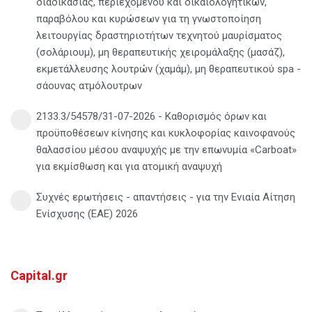
διαδικασίας, περιεχομένου και δικαιολογητικών,
παραβόλου και κυρώσεων για τη γνωστοποίηση
λειτουργίας δραστηριοτήτων τεχνητού μαυρίσματος
(σολάριουμ), μη θεραπευτικής χειρομάλαξης (μασάζ),
εκμετάλλευσης λουτρών (χαμάμ), μη θεραπευτικού spa -
σάουνας ατμόλουτρων
2133.3/54578/31-07-2026 - Καθορισμός όρων και
προϋποθέσεων κίνησης και κυκλοφορίας καινοφανούς
θαλασσίου μέσου αναψυχής με την επωνυμία «Carboat»
για εκμίσθωση και για ατομική αναψυχή
Συχνές ερωτήσεις - απαντήσεις - για την Ενιαία Αίτηση
Ενίσχυσης (ΕΑΕ) 2026
Capital.gr