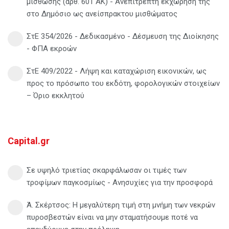
μίσθωσης (άρθ. 601 ΑΚ) - Ανεπίτρεπτη εκχώρησή της
στο Δημόσιο ως ανείσπρακτου μισθώματος
ΣτΕ 354/2026 - Δεδικασμένο - Δέσμευση της Διοίκησης
- ΦΠΑ εκροών
ΣτΕ 409/2022 - Λήψη και καταχώριση εικονικών, ως
προς το πρόσωπο του εκδότη, φορολογικών στοιχείων
– Όριο εκκλητού
Capital.gr
Σε υψηλό τριετίας σκαρφάλωσαν οι τιμές των
τροφίμων παγκοσμίως - Ανησυχίες για την προσφορά
Ά. Σκέρτσος: Η μεγαλύτερη τιμή στη μνήμη των νεκρών
πυροσβεστών είναι να μην σταματήσουμε ποτέ να