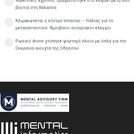
Χαλκιδική: 8χρονος τραυματίστηκε στο κεφάλι μετά από
βουτιά στη θάλασσα
Κλιμακώνεται η κόντρα Ισπανίας – Ιταλίας για το
μεταναστευτικό: Αμοιβαίοι συνοριακοί έλεγχοι
Ρωσικό drone χτύπησε φορτηγό πλοίο με όπλα για την
Ουκρανία ανοιχτά της Οδησσού