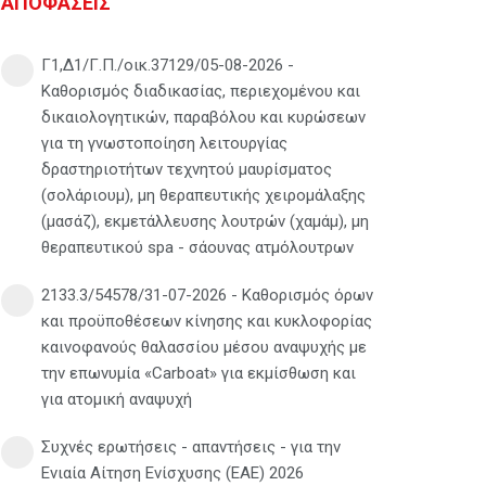
ΑΠΟΦΑΣΕΙΣ
Γ1,Δ1/Γ.Π./οικ.37129/05-08-2026 -
Καθορισμός διαδικασίας, περιεχομένου και
δικαιολογητικών, παραβόλου και κυρώσεων
για τη γνωστοποίηση λειτουργίας
δραστηριοτήτων τεχνητού μαυρίσματος
(σολάριουμ), μη θεραπευτικής χειρομάλαξης
(μασάζ), εκμετάλλευσης λουτρών (χαμάμ), μη
θεραπευτικού spa - σάουνας ατμόλουτρων
2133.3/54578/31-07-2026 - Καθορισμός όρων
και προϋποθέσεων κίνησης και κυκλοφορίας
καινοφανούς θαλασσίου μέσου αναψυχής με
την επωνυμία «Carboat» για εκμίσθωση και
για ατομική αναψυχή
Συχνές ερωτήσεις - απαντήσεις - για την
Ενιαία Αίτηση Ενίσχυσης (ΕΑΕ) 2026