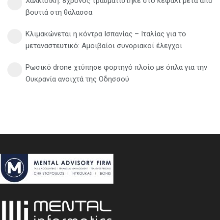
Χαλκιδική: 8χρονος τραυματίστηκε στο κεφάλι μετά από
βουτιά στη θάλασσα
Κλιμακώνεται η κόντρα Ισπανίας – Ιταλίας για το
μεταναστευτικό: Αμοιβαίοι συνοριακοί έλεγχοι
Ρωσικό drone χτύπησε φορτηγό πλοίο με όπλα για την
Ουκρανία ανοιχτά της Οδησσού