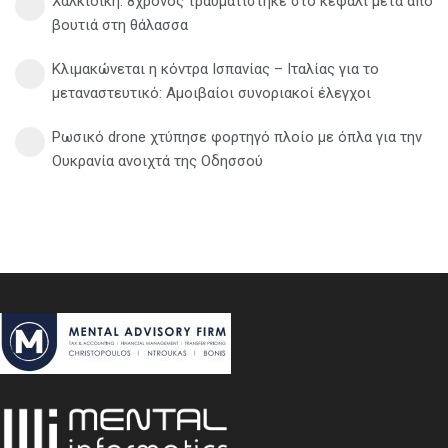
Χαλκιδική: 8χρονος τραυματίστηκε στο κεφάλι μετά από
βουτιά στη θάλασσα
Κλιμακώνεται η κόντρα Ισπανίας – Ιταλίας για το
μεταναστευτικό: Αμοιβαίοι συνοριακοί έλεγχοι
Ρωσικό drone χτύπησε φορτηγό πλοίο με όπλα για την
Ουκρανία ανοιχτά της Οδησσού