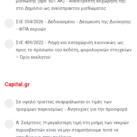
μίσθωσης (άρθ. 601 ΑΚ) - Ανεπίτρεπτη εκχώρησή της
στο Δημόσιο ως ανείσπρακτου μισθώματος
ΣτΕ 354/2026 - Δεδικασμένο - Δέσμευση της Διοίκησης
- ΦΠΑ εκροών
ΣτΕ 409/2022 - Λήψη και καταχώριση εικονικών, ως
προς το πρόσωπο του εκδότη, φορολογικών στοιχείων
– Όριο εκκλητού
Capital.gr
Σε υψηλό τριετίας σκαρφάλωσαν οι τιμές των
τροφίμων παγκοσμίως - Ανησυχίες για την προσφορά
Ά. Σκέρτσος: Η μεγαλύτερη τιμή στη μνήμη των νεκρών
πυροσβεστών είναι να μην σταματήσουμε ποτέ να