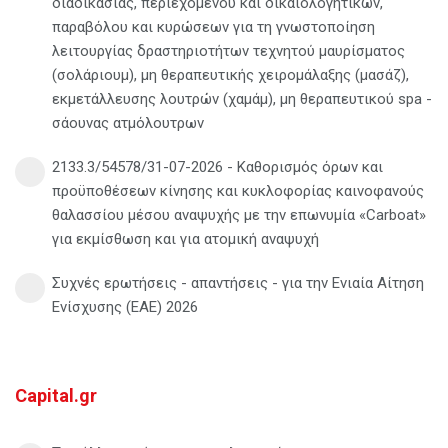
διαδικασίας, περιεχομένου και δικαιολογητικών,
παραβόλου και κυρώσεων για τη γνωστοποίηση
λειτουργίας δραστηριοτήτων τεχνητού μαυρίσματος
(σολάριουμ), μη θεραπευτικής χειρομάλαξης (μασάζ),
εκμετάλλευσης λουτρών (χαμάμ), μη θεραπευτικού spa -
σάουνας ατμόλουτρων
2133.3/54578/31-07-2026 - Καθορισμός όρων και
προϋποθέσεων κίνησης και κυκλοφορίας καινοφανούς
θαλασσίου μέσου αναψυχής με την επωνυμία «Carboat»
για εκμίσθωση και για ατομική αναψυχή
Συχνές ερωτήσεις - απαντήσεις - για την Ενιαία Αίτηση
Ενίσχυσης (ΕΑΕ) 2026
Capital.gr