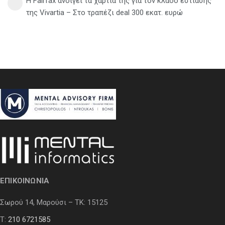
Η Fairfax ανοίγει τα χαρτιά της για τον κλάδο εστίασης
της Vivartia – Στο τραπέζι deal 300 εκατ. ευρώ
ΕΠΙΚΟΙΝΩΝΙΑ
Σωρού 14, Μαρούσι – ΤΚ: 15125
Τ:
210 6721585