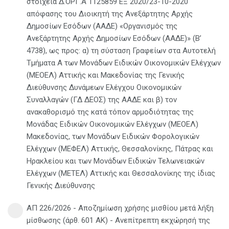
στοιχεία Δ.ΟΡΓ.Α 1125859 ΕΞ 2020/23-10-2020
απόφασης του Διοικητή της Ανεξάρτητης Αρχής
Δημοσίων Εσόδων (ΑΑΔΕ) «Οργανισμός της
Ανεξάρτητης Αρχής Δημοσίων Εσόδων (ΑΑΔΕ)» (Β’
4738), ως προς: α) τη σύσταση Γραφείων στα Αυτοτελή
Τμήματα Α των Μονάδων Ειδικών Οικονομικών Ελέγχων
(ΜΕΟΕΛ) Αττικής και Μακεδονίας της Γενικής
Διεύθυνσης Δυνάμεων Ελέγχου Οικονομικών
Συναλλαγών (ΓΔ ΔΕΟΣ) της ΑΑΔΕ και β) τον
ανακαθορισμό της κατά τόπον αρμοδιότητας της
Μονάδας Ειδικών Οικονομικών Ελέγχων (ΜΕΟΕΛ)
Μακεδονίας, των Μονάδων Ειδικών Φορολογικών
Ελέγχων (ΜΕΦΕΛ) Αττικής, Θεσσαλονίκης, Πάτρας και
Ηρακλείου και των Μονάδων Ειδικών Τελωνειακών
Ελέγχων (ΜΕΤΕΛ) Αττικής και Θεσσαλονίκης της ίδιας
Γενικής Διεύθυνσης
ΑΠ 226/2026 - Αποζημίωση χρήσης μισθίου μετά λήξη
μίσθωσης (άρθ. 601 ΑΚ) - Ανεπίτρεπτη εκχώρησή της