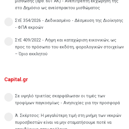
μίσθωσης (άρθ. 601 ΑΚ) - Ανεπίτρεπτη εκχώρησή της
στο Δημόσιο ως ανείσπρακτου μισθώματος
ΣτΕ 354/2026 - Δεδικασμένο - Δέσμευση της Διοίκησης
- ΦΠΑ εκροών
ΣτΕ 409/2022 - Λήψη και καταχώριση εικονικών, ως
προς το πρόσωπο του εκδότη, φορολογικών στοιχείων
– Όριο εκκλητού
Capital.gr
Σε υψηλό τριετίας σκαρφάλωσαν οι τιμές των
τροφίμων παγκοσμίως - Ανησυχίες για την προσφορά
Ά. Σκέρτσος: Η μεγαλύτερη τιμή στη μνήμη των νεκρών
πυροσβεστών είναι να μην σταματήσουμε ποτέ να