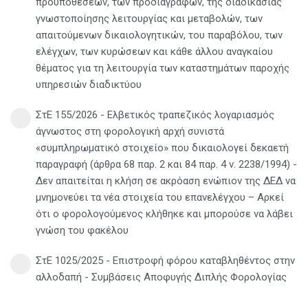
προϋποθέσεων, των προδιαγραφών, της διαδικασίας
γνωστοποίησης λειτουργίας και μεταβολών, των
απαιτούμενων δικαιολογητικών, του παραβόλου, των
ελέγχων, των κυρώσεων και κάθε άλλου αναγκαίου
θέματος για τη λειτουργία των καταστημάτων παροχής
υπηρεσιών διαδικτύου
ΣτΕ 155/2026 - Ελβετικός τραπεζικός λογαριασμός
άγνωστος στη φορολογική αρχή συνιστά
«συμπληρωματικό στοιχείο» που δικαιολογεί δεκαετή
παραγραφή (άρθρα 68 παρ. 2 και 84 παρ. 4 ν. 2238/1994) -
Δεν απαιτείται η κλήση σε ακρόαση ενώπιον της ΔΕΔ να
μνημονεύει τα νέα στοιχεία του επανελέγχου – Αρκεί
ότι ο φορολογούμενος κλήθηκε και μπορούσε να λάβει
γνώση του φακέλου
ΣτΕ 1025/2025 - Επιστροφή φόρου καταβληθέντος στην
αλλοδαπή - Συμβάσεις Αποφυγής Διπλής Φορολογίας