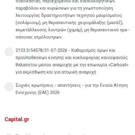
διαδικασίας, περιεχομένου και δικαιολογητικών,
παραβόλου και κυρώσεων για τη γνωστοποίηση
λειτουργίας δραστηριοτήτων τεχνητού μαυρίσματος
(σολάριουμ), μη θεραπευτικής χειρομάλαξης (μασάζ),
εκμετάλλευσης λουτρών (χαμάμ), μη θεραπευτικού spa -
σάουνας ατμόλουτρων
2133.3/54578/31-07-2026 - Καθορισμός όρων και
προϋποθέσεων κίνησης και κυκλοφορίας καινοφανούς
θαλασσίου μέσου αναψυχής με την επωνυμία «Carboat»
για εκμίσθωση και για ατομική αναψυχή
Συχνές ερωτήσεις - απαντήσεις - για την Ενιαία Αίτηση
Ενίσχυσης (ΕΑΕ) 2026
Capital.gr