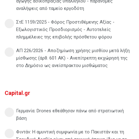
αγωγής αδικοπραξίας υπαλλήλου - παράνομες
αναλήψεις από ταμείο εργοδότη
ΣτΕ 1159/2025 - Φόρος Προστιθέμενης Αξίας -
Εξωλογιστικός Προσδιορισμός - Αυτοτελείς
πλημμέλειες της επιβολής πρόσθετου φόρου
ΑΠ 226/2026 - Αποζημίωση χρήσης μισθίου μετά λήξη
μίσθωσης (άρθ. 601 ΑΚ) - Ανεπίτρεπτη εκχώρησή της
στο Δημόσιο ως ανείσπρακτου μισθώματος
Capital.gr
Γερμανία: Drones εθεάθησαν πάνω από στρατιωτική
βάση
Φιντάν: Η αμυντική συμφωνία με το Πακιστάν και τη