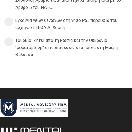
Σαουδική Αραβία είναι από τεχνική άποψη ίδια με τo
Άρθρο 5 του ΝΑΤΟ,
Εγκαίνια νέων ξενώνων στη νήσο Ρω, παρουσία του
αρχηγού ΓΕΕΘΑ Δ. Χούπη
Τουρκία: Ζητεί από τη Ρωσία και την Ουκρανία
"μορατόριουμ" στις επιθέσεις στα πλοία στη Μαύρη
Θάλασσα