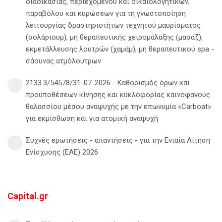
διαδικασίας, περιεχομένου και δικαιολογητικών,
παραβόλου και κυρώσεων για τη γνωστοποίηση
λειτουργίας δραστηριοτήτων τεχνητού μαυρίσματος
(σολάριουμ), μη θεραπευτικής χειρομάλαξης (μασάζ),
εκμετάλλευσης λουτρών (χαμάμ), μη θεραπευτικού spa -
σάουνας ατμόλουτρων
2133.3/54578/31-07-2026 - Καθορισμός όρων και
προϋποθέσεων κίνησης και κυκλοφορίας καινοφανούς
θαλασσίου μέσου αναψυχής με την επωνυμία «Carboat»
για εκμίσθωση και για ατομική αναψυχή
Συχνές ερωτήσεις - απαντήσεις - για την Ενιαία Αίτηση
Ενίσχυσης (ΕΑΕ) 2026
Capital.gr