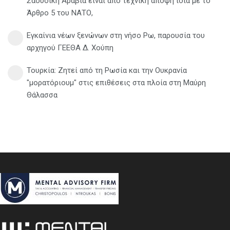
Σαουδική Αραβία είναι από τεχνική άποψη ίδια με τo
Άρθρο 5 του ΝΑΤΟ,
Εγκαίνια νέων ξενώνων στη νήσο Ρω, παρουσία του
αρχηγού ΓΕΕΘΑ Δ. Χούπη
Τουρκία: Ζητεί από τη Ρωσία και την Ουκρανία
"μορατόριουμ" στις επιθέσεις στα πλοία στη Μαύρη
Θάλασσα