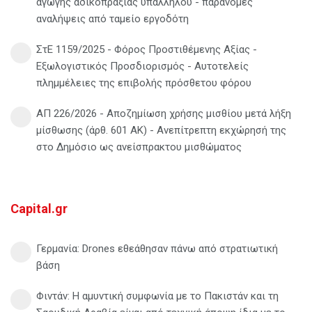
αγωγής αδικοπραξίας υπαλλήλου - παράνομες
αναλήψεις από ταμείο εργοδότη
ΣτΕ 1159/2025 - Φόρος Προστιθέμενης Αξίας -
Εξωλογιστικός Προσδιορισμός - Αυτοτελείς
πλημμέλειες της επιβολής πρόσθετου φόρου
ΑΠ 226/2026 - Αποζημίωση χρήσης μισθίου μετά λήξη
μίσθωσης (άρθ. 601 ΑΚ) - Ανεπίτρεπτη εκχώρησή της
στο Δημόσιο ως ανείσπρακτου μισθώματος
Capital.gr
Γερμανία: Drones εθεάθησαν πάνω από στρατιωτική
βάση
Φιντάν: Η αμυντική συμφωνία με το Πακιστάν και τη