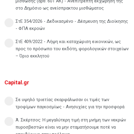
μίσθωσης (άρθ. 601 ΑΚ) - Ανεπίτρεπτη εκχώρησή της
στο Δημόσιο ως ανείσπρακτου μισθώματος
ΣτΕ 354/2026 - Δεδικασμένο - Δέσμευση της Διοίκησης
- ΦΠΑ εκροών
ΣτΕ 409/2022 - Λήψη και καταχώριση εικονικών, ως
προς το πρόσωπο του εκδότη, φορολογικών στοιχείων
– Όριο εκκλητού
Capital.gr
Σε υψηλό τριετίας σκαρφάλωσαν οι τιμές των
τροφίμων παγκοσμίως - Ανησυχίες για την προσφορά
Ά. Σκέρτσος: Η μεγαλύτερη τιμή στη μνήμη των νεκρών
πυροσβεστών είναι να μην σταματήσουμε ποτέ να