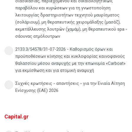
διαδικασίας, περιεχομένου και δικαιολογητικών,
παραβόλου και κυρώσεων για τη γνωστοποίηση
λειτουργίας δραστηριοτήτων τεχνητού μαυρίσματος
(σολάριουμ), μη θεραπευτικής χειρομάλαξης (μασάζ),
εκμετάλλευσης λουτρών (χαμάμ), μη θεραπευτικού spa -
σάουνας ατμόλουτρων
2133.3/54578/31-07-2026 - Καθορισμός όρων και
προϋποθέσεων κίνησης και κυκλοφορίας καινοφανούς
θαλασσίου μέσου αναψυχής με την επωνυμία «Carboat»
για εκμίσθωση και για ατομική αναψυχή
Συχνές ερωτήσεις - απαντήσεις - για την Ενιαία Αίτηση
Ενίσχυσης (ΕΑΕ) 2026
Capital.gr