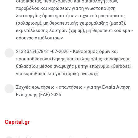
διαδικασίας, περιεχομένου και δικαιολογητικών,
παραβόλου και κυρώσεων για τη γνωστοποίηση
λειτουργίας δραστηριοτήτων τεχνητού μαυρίσματος
(σολάριουμ), μη θεραπευτικής χειρομάλαξης (μασάζ),
εκμετάλλευσης λουτρών (χαμάμ), μη θεραπευτικού spa -
σάουνας ατμόλουτρων
2133.3/54578/31-07-2026 - Καθορισμός όρων και
προϋποθέσεων κίνησης και κυκλοφορίας καινοφανούς
θαλασσίου μέσου αναψυχής με την επωνυμία «Carboat»
για εκμίσθωση και για ατομική αναψυχή
Συχνές ερωτήσεις - απαντήσεις - για την Ενιαία Αίτηση
Ενίσχυσης (ΕΑΕ) 2026
Capital.gr