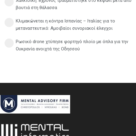
Χαλκιδική: 8χρονος τραυματίστηκε στο κεφάλι μετά από
βουτιά στη θάλασσα
Κλιμακώνεται η κόντρα Ισπανίας – Ιταλίας για το
μεταναστευτικό: Αμοιβαίοι συνοριακοί έλεγχοι
Ρωσικό drone χτύπησε φορτηγό πλοίο με όπλα για την
Ουκρανία ανοιχτά της Οδησσού