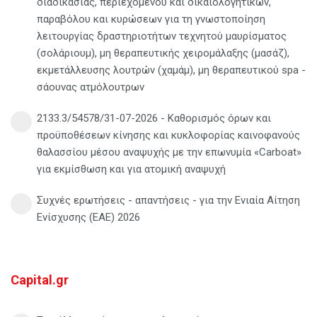
διαδικασίας, περιεχομένου και δικαιολογητικών,
παραβόλου και κυρώσεων για τη γνωστοποίηση
λειτουργίας δραστηριοτήτων τεχνητού μαυρίσματος
(σολάριουμ), μη θεραπευτικής χειρομάλαξης (μασάζ),
εκμετάλλευσης λουτρών (χαμάμ), μη θεραπευτικού spa -
σάουνας ατμόλουτρων
2133.3/54578/31-07-2026 - Καθορισμός όρων και
προϋποθέσεων κίνησης και κυκλοφορίας καινοφανούς
θαλασσίου μέσου αναψυχής με την επωνυμία «Carboat»
για εκμίσθωση και για ατομική αναψυχή
Συχνές ερωτήσεις - απαντήσεις - για την Ενιαία Αίτηση
Ενίσχυσης (ΕΑΕ) 2026
Capital.gr