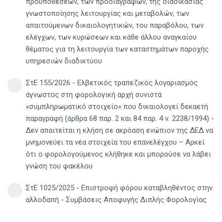
προϋποθέσεων, των προδιαγραφών, της διαδικασίας
γνωστοποίησης λειτουργίας και μεταβολών, των
απαιτούμενων δικαιολογητικών, του παραβόλου, των
ελέγχων, των κυρώσεων και κάθε άλλου αναγκαίου
θέματος για τη λειτουργία των καταστημάτων παροχής
υπηρεσιών διαδικτύου
ΣτΕ 155/2026 - Ελβετικός τραπεζικός λογαριασμός
άγνωστος στη φορολογική αρχή συνιστά
«συμπληρωματικό στοιχείο» που δικαιολογεί δεκαετή
παραγραφή (άρθρα 68 παρ. 2 και 84 παρ. 4 ν. 2238/1994) -
Δεν απαιτείται η κλήση σε ακρόαση ενώπιον της ΔΕΔ να
μνημονεύει τα νέα στοιχεία του επανελέγχου – Αρκεί
ότι ο φορολογούμενος κλήθηκε και μπορούσε να λάβει
γνώση του φακέλου
ΣτΕ 1025/2025 - Επιστροφή φόρου καταβληθέντος στην
αλλοδαπή - Συμβάσεις Αποφυγής Διπλής Φορολογίας