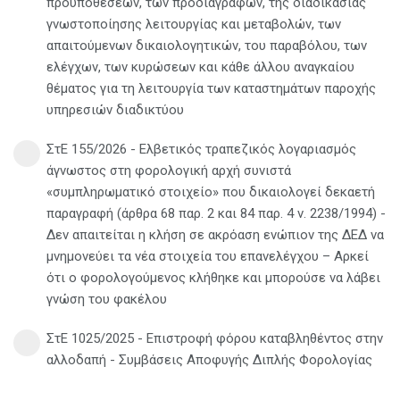
προϋποθέσεων, των προδιαγραφών, της διαδικασίας
γνωστοποίησης λειτουργίας και μεταβολών, των
απαιτούμενων δικαιολογητικών, του παραβόλου, των
ελέγχων, των κυρώσεων και κάθε άλλου αναγκαίου
θέματος για τη λειτουργία των καταστημάτων παροχής
υπηρεσιών διαδικτύου
ΣτΕ 155/2026 - Ελβετικός τραπεζικός λογαριασμός
άγνωστος στη φορολογική αρχή συνιστά
«συμπληρωματικό στοιχείο» που δικαιολογεί δεκαετή
παραγραφή (άρθρα 68 παρ. 2 και 84 παρ. 4 ν. 2238/1994) -
Δεν απαιτείται η κλήση σε ακρόαση ενώπιον της ΔΕΔ να
μνημονεύει τα νέα στοιχεία του επανελέγχου – Αρκεί
ότι ο φορολογούμενος κλήθηκε και μπορούσε να λάβει
γνώση του φακέλου
ΣτΕ 1025/2025 - Επιστροφή φόρου καταβληθέντος στην
αλλοδαπή - Συμβάσεις Αποφυγής Διπλής Φορολογίας