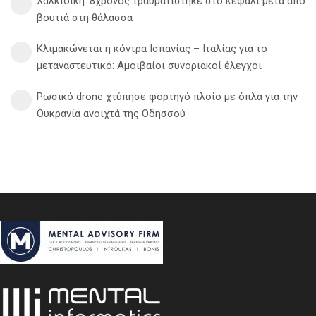
Χαλκιδική: 8χρονος τραυματίστηκε στο κεφάλι μετά από
βουτιά στη θάλασσα
Κλιμακώνεται η κόντρα Ισπανίας – Ιταλίας για το
μεταναστευτικό: Αμοιβαίοι συνοριακοί έλεγχοι
Ρωσικό drone χτύπησε φορτηγό πλοίο με όπλα για την
Ουκρανία ανοιχτά της Οδησσού