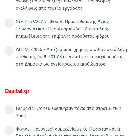
αγωγής αδικοπραξίας υπαλλήλου - παράνομες
αναλήψεις από ταμείο εργοδότη
ΣτΕ 1159/2025 - Φόρος Προστιθέμενης Αξίας -
Εξωλογιστικός Προσδιορισμός - Αυτοτελείς
πλημμέλειες της επιβολής πρόσθετου φόρου
ΑΠ 226/2026 - Αποζημίωση χρήσης μισθίου μετά λήξη
μίσθωσης (άρθ. 601 ΑΚ) - Ανεπίτρεπτη εκχώρησή της
στο Δημόσιο ως ανείσπρακτου μισθώματος
Capital.gr
Γερμανία: Drones εθεάθησαν πάνω από στρατιωτική
βάση
Φιντάν: Η αμυντική συμφωνία με το Πακιστάν και τη