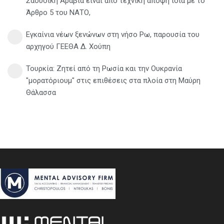
Σαουδική Αραβία είναι από τεχνική άποψη ίδια με τo
Άρθρο 5 του ΝΑΤΟ,
Εγκαίνια νέων ξενώνων στη νήσο Ρω, παρουσία του
αρχηγού ΓΕΕΘΑ Δ. Χούπη
Τουρκία: Ζητεί από τη Ρωσία και την Ουκρανία
"μορατόριουμ" στις επιθέσεις στα πλοία στη Μαύρη
Θάλασσα