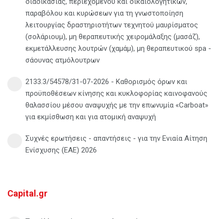
διαδικασίας, περιεχομένου και δικαιολογητικών,
παραβόλου και κυρώσεων για τη γνωστοποίηση
λειτουργίας δραστηριοτήτων τεχνητού μαυρίσματος
(σολάριουμ), μη θεραπευτικής χειρομάλαξης (μασάζ),
εκμετάλλευσης λουτρών (χαμάμ), μη θεραπευτικού spa -
σάουνας ατμόλουτρων
2133.3/54578/31-07-2026 - Καθορισμός όρων και
προϋποθέσεων κίνησης και κυκλοφορίας καινοφανούς
θαλασσίου μέσου αναψυχής με την επωνυμία «Carboat»
για εκμίσθωση και για ατομική αναψυχή
Συχνές ερωτήσεις - απαντήσεις - για την Ενιαία Αίτηση
Ενίσχυσης (ΕΑΕ) 2026
Capital.gr