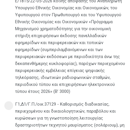
Ε/1815/22-05-2026 κοινής απόφασης του Αναπληρωτή
Υπουργού Εθνικής Οικονομίας και Οικονομικών, του
Υφυπουργού στον Πρωθυπουργό και του Υφυπουργού
Εθνικής Οικονομίας και Οικονομικών «Πρόγραμμα
Μηχανισμού χρηματοδότησης για την οικονομική
στήριξη επιχειρήσεων έκδοσης πανελλαδικών
εφημερίδων και περιφερειακών και τοπικών
εφημερίδων (συμπεριλαμβανόμενων και των
περιφερειακών εκδόσεων με περιοδικότητα άνω της
δεκαπενθήμερης κυκλοφορίας), παρόχων περιεχομένου
περιφερειακής εμβέλειας επίγειας ψηφιακής
τηλεόρασης, ιδιωτικών ραδιοφωνικών σταθμών,
περιοδικού τύπου και επιχειρήσεων ηλεκτρονικού
τύπου έτους 2026» (Β’ 3000)
Γ1,Δ1/Γ.Π./οικ.37129 - Καθορισμός διαδικασίας,
περιεχομένου και δικαιολογητικών, παραβόλου και
κυρώσεων για τη γνωστοποίηση λειτουργίας
δραστηριοτήτων τεχνητού μαυρίσματος (σολάριουμ), μη