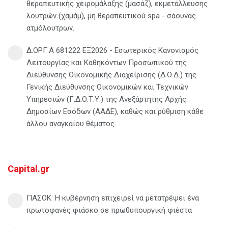
θεραπευτικής χειρομάλαξης (μασάζ), εκμετάλλευσης
λουτρών (χαμάμ), μη θεραπευτικού spa - σάουνας
ατμόλουτρων.
Δ.ΟΡΓ.Α 681222 ΕΞ2026 - Εσωτερικός Κανονισμός
Λειτουργίας και Καθηκόντων Προσωπικού της
Διεύθυνσης Οικονομικής Διαχείρισης (Δ.Ο.Δ.) της
Γενικής Διεύθυνσης Οικονομικών και Τεχνικών
Υπηρεσιών (Γ.Δ.Ο.Τ.Υ.) της Ανεξάρτητης Αρχής
Δημοσίων Εσόδων (ΑΑΔΕ), καθώς και ρύθμιση κάθε
άλλου αναγκαίου θέματος.
Capital.gr
ΠΑΣΟΚ: Η κυβέρνηση επιχειρεί να μετατρέψει ένα
πρωτοφανές φιάσκο σε πρωθυπουργική φιέστα