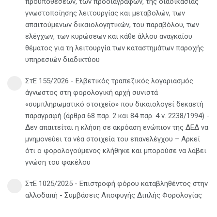
προϋποθέσεων, των προδιαγραφών, της διαδικασίας
γνωστοποίησης λειτουργίας και μεταβολών, των
απαιτούμενων δικαιολογητικών, του παραβόλου, των
ελέγχων, των κυρώσεων και κάθε άλλου αναγκαίου
θέματος για τη λειτουργία των καταστημάτων παροχής
υπηρεσιών διαδικτύου
ΣτΕ 155/2026 - Ελβετικός τραπεζικός λογαριασμός
άγνωστος στη φορολογική αρχή συνιστά
«συμπληρωματικό στοιχείο» που δικαιολογεί δεκαετή
παραγραφή (άρθρα 68 παρ. 2 και 84 παρ. 4 ν. 2238/1994) -
Δεν απαιτείται η κλήση σε ακρόαση ενώπιον της ΔΕΔ να
μνημονεύει τα νέα στοιχεία του επανελέγχου – Αρκεί
ότι ο φορολογούμενος κλήθηκε και μπορούσε να λάβει
γνώση του φακέλου
ΣτΕ 1025/2025 - Επιστροφή φόρου καταβληθέντος στην
αλλοδαπή - Συμβάσεις Αποφυγής Διπλής Φορολογίας