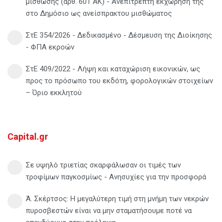
μίσθωσης (άρθ. 601 ΑΚ) - Ανεπίτρεπτη εκχώρησή της
στο Δημόσιο ως ανείσπρακτου μισθώματος
ΣτΕ 354/2026 - Δεδικασμένο - Δέσμευση της Διοίκησης
- ΦΠΑ εκροών
ΣτΕ 409/2022 - Λήψη και καταχώριση εικονικών, ως
προς το πρόσωπο του εκδότη, φορολογικών στοιχείων
– Όριο εκκλητού
Capital.gr
Σε υψηλό τριετίας σκαρφάλωσαν οι τιμές των
τροφίμων παγκοσμίως - Ανησυχίες για την προσφορά
Ά. Σκέρτσος: Η μεγαλύτερη τιμή στη μνήμη των νεκρών
πυροσβεστών είναι να μην σταματήσουμε ποτέ να