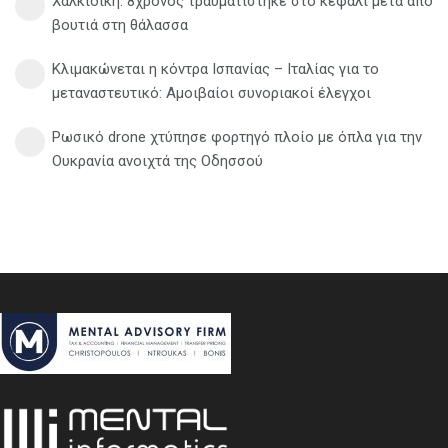
Χαλκιδική: 8χρονος τραυματίστηκε στο κεφάλι μετά από
βουτιά στη θάλασσα
Κλιμακώνεται η κόντρα Ισπανίας – Ιταλίας για το
μεταναστευτικό: Αμοιβαίοι συνοριακοί έλεγχοι
Ρωσικό drone χτύπησε φορτηγό πλοίο με όπλα για την
Ουκρανία ανοιχτά της Οδησσού