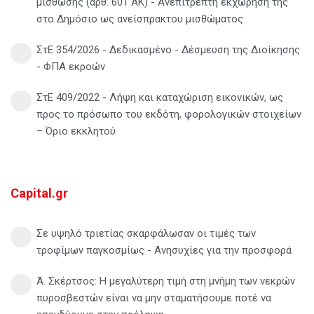
μίσθωσης (άρθ. 601 ΑΚ) - Ανεπίτρεπτη εκχώρησή της
στο Δημόσιο ως ανείσπρακτου μισθώματος
ΣτΕ 354/2026 - Δεδικασμένο - Δέσμευση της Διοίκησης
- ΦΠΑ εκροών
ΣτΕ 409/2022 - Λήψη και καταχώριση εικονικών, ως
προς το πρόσωπο του εκδότη, φορολογικών στοιχείων
– Όριο εκκλητού
Capital.gr
Σε υψηλό τριετίας σκαρφάλωσαν οι τιμές των
τροφίμων παγκοσμίως - Ανησυχίες για την προσφορά
Ά. Σκέρτσος: Η μεγαλύτερη τιμή στη μνήμη των νεκρών
πυροσβεστών είναι να μην σταματήσουμε ποτέ να