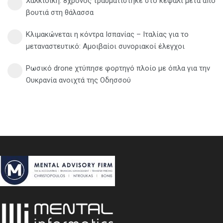
Χαλκιδική: 8χρονος τραυματίστηκε στο κεφάλι μετά από
βουτιά στη θάλασσα
Κλιμακώνεται η κόντρα Ισπανίας – Ιταλίας για το
μεταναστευτικό: Αμοιβαίοι συνοριακοί έλεγχοι
Ρωσικό drone χτύπησε φορτηγό πλοίο με όπλα για την
Ουκρανία ανοιχτά της Οδησσού