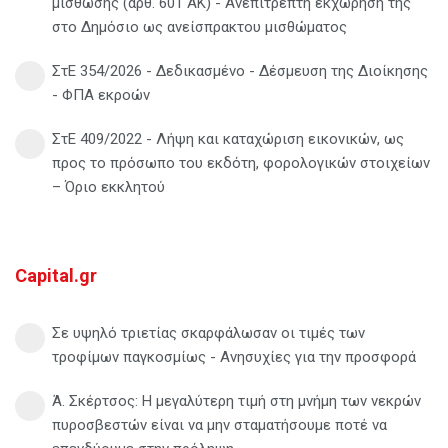
μίσθωσης (άρθ. 601 ΑΚ) - Ανεπίτρεπτη εκχώρησή της
στο Δημόσιο ως ανείσπρακτου μισθώματος
ΣτΕ 354/2026 - Δεδικασμένο - Δέσμευση της Διοίκησης
- ΦΠΑ εκροών
ΣτΕ 409/2022 - Λήψη και καταχώριση εικονικών, ως
προς το πρόσωπο του εκδότη, φορολογικών στοιχείων
– Όριο εκκλητού
Capital.gr
Σε υψηλό τριετίας σκαρφάλωσαν οι τιμές των
τροφίμων παγκοσμίως - Ανησυχίες για την προσφορά
Ά. Σκέρτσος: Η μεγαλύτερη τιμή στη μνήμη των νεκρών
πυροσβεστών είναι να μην σταματήσουμε ποτέ να