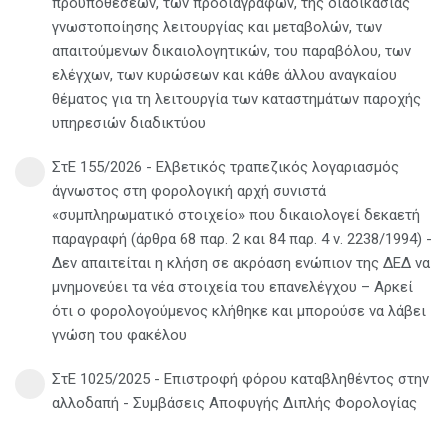
προϋποθέσεων, των προδιαγραφών, της διαδικασίας
γνωστοποίησης λειτουργίας και μεταβολών, των
απαιτούμενων δικαιολογητικών, του παραβόλου, των
ελέγχων, των κυρώσεων και κάθε άλλου αναγκαίου
θέματος για τη λειτουργία των καταστημάτων παροχής
υπηρεσιών διαδικτύου
ΣτΕ 155/2026 - Ελβετικός τραπεζικός λογαριασμός
άγνωστος στη φορολογική αρχή συνιστά
«συμπληρωματικό στοιχείο» που δικαιολογεί δεκαετή
παραγραφή (άρθρα 68 παρ. 2 και 84 παρ. 4 ν. 2238/1994) -
Δεν απαιτείται η κλήση σε ακρόαση ενώπιον της ΔΕΔ να
μνημονεύει τα νέα στοιχεία του επανελέγχου – Αρκεί
ότι ο φορολογούμενος κλήθηκε και μπορούσε να λάβει
γνώση του φακέλου
ΣτΕ 1025/2025 - Επιστροφή φόρου καταβληθέντος στην
αλλοδαπή - Συμβάσεις Αποφυγής Διπλής Φορολογίας