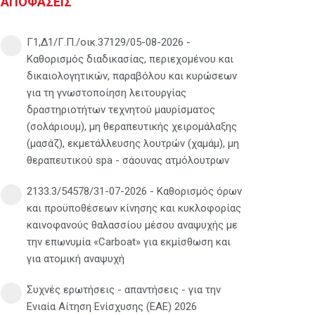
ΑΠΟΦΑΣΕΙΣ
Γ1,Δ1/Γ.Π./οικ.37129/05-08-2026 -
Καθορισμός διαδικασίας, περιεχομένου και
δικαιολογητικών, παραβόλου και κυρώσεων
για τη γνωστοποίηση λειτουργίας
δραστηριοτήτων τεχνητού μαυρίσματος
(σολάριουμ), μη θεραπευτικής χειρομάλαξης
(μασάζ), εκμετάλλευσης λουτρών (χαμάμ), μη
θεραπευτικού spa - σάουνας ατμόλουτρων
2133.3/54578/31-07-2026 - Καθορισμός όρων
και προϋποθέσεων κίνησης και κυκλοφορίας
καινοφανούς θαλασσίου μέσου αναψυχής με
την επωνυμία «Carboat» για εκμίσθωση και
για ατομική αναψυχή
Συχνές ερωτήσεις - απαντήσεις - για την
Ενιαία Αίτηση Ενίσχυσης (ΕΑΕ) 2026